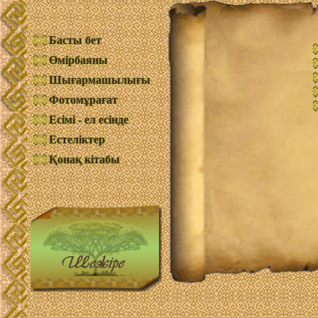
Басты бет
Өмірбаяны
Шығармашылығы
Фотомұрағат
Есімі - ел есінде
Естеліктер
Қонақ кітабы