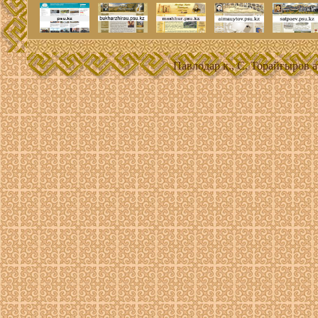
Павлодар қ., С. Торайғыров 