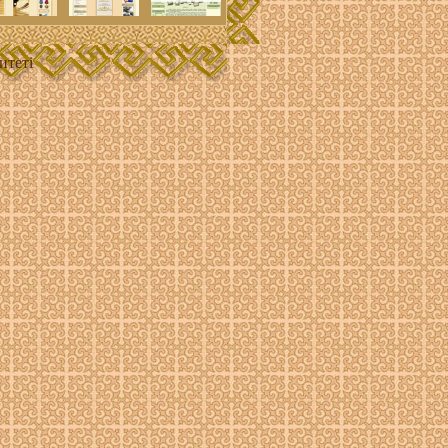
итеті