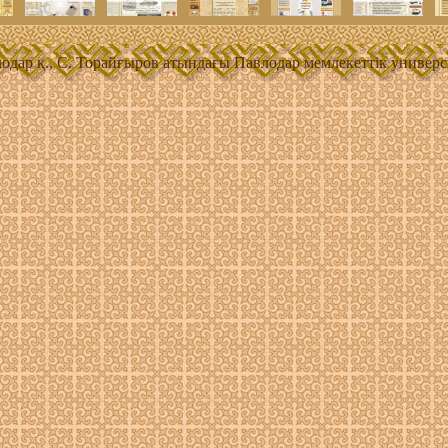
одар қ., С. Торайғыров атындағы Павлодар мемлекеттік универс