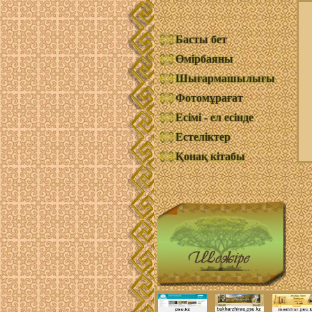
Басты бет
Өмірбаяны
Шығармашылығы
Фотомұрағат
Есімі - ел есінде
Естеліктер
Қонақ кітабы